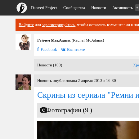
Danveri Project
Сообщества
Новости
Активность
+
Войдите
или
зарегистрируйтесь
, чтобы оставлять комментарии к но
Рэйчел МакАдамс
(Rachel McAdams)
Facebook
Вконтакте
Новости (100)
Хр
Новость опубликована 2 апреля 2013 в 16:30
Скрины из сериала "Ремни 
Фотографии (9 )