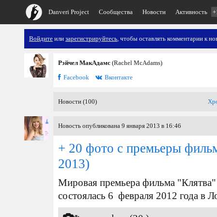
Danveri Project
Сообщества
Новости
Активность
+
Войдите
или
зарегистрируйтесь
, чтобы оставлять комментарии к но
Рэйчел МакАдамс
(Rachel McAdams)
Facebook
Вконтакте
Новости (100)
Хр
Новость опубликована 9 января 2013 в 16:46
+ 20 фото с премьеры филь
2013)
Мировая премьера фильма "Клятва"
состоялась 6 февраля 2012 года в 