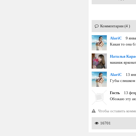
Комментарии (4 )
AlariC
9 янв
Какая то она бл
Наталья Кара
макияж яркова
AlariC
13 ян
Губы слишком я
Гость
13 фев
Обожаю эту акт
Чтобы оставить комм
16701