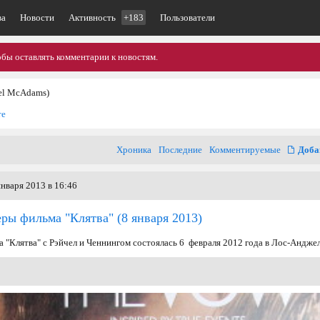
ва
Новости
Активность
+183
Пользователи
обы оставлять комментарии к новостям.
el McAdams)
те
Хроника
Последние
Комментируемые
Доба
нваря 2013 в 16:46
еры фильма "Клятва"
(8 января 2013)
 "Клятва" с Рэйчел и Ченнингом состоялась 6 февраля 2012 года в Лос-Андже