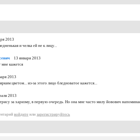
аря 2013
едненькая и челка ей не к лицу...
севич
13 января 2013
т мне кажется
варя 2013
рким цветом... из-за этого лицо бледноватое кажется...
раля 2013
рису за харизму, в первую очередь. Но она мне часто милу йовович напоминае
ентарий
войдите
или
зарегистрируйтесь