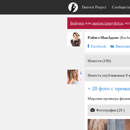
Danveri Project
Сообщест
Войдите
или
зарегистрируйтесь
, чт
Рэйчел МакАдамс
(Rach
Facebook
Вконтак
Новости (100)
Новость опубликована 9 я
+ 20 фото с премь
Мировая премьера фильма
Фотографии (20 )