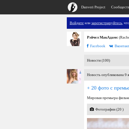
Danveri Project
Сообщест
Войдите
или
зарегистрируйтесь
, чт
Рэйчел МакАдамс
(Rach
Facebook
Вконтак
Новости (100)
Новость опубликована 9 я
+ 20 фото с премь
Мировая премьера фильма
Фотографии (20 )