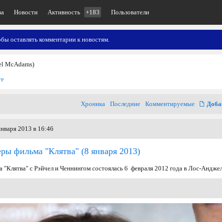
ва
Новости
Активность
+183
Пользователи
обы оставлять комментарии к новостям.
el McAdams)
те
Хроника
Последние
Комментируемые
Доба
нваря 2013 в 16:46
еры фильма "Клятва"
(8 января 2013)
 "Клятва" с Рэйчел и Ченнингом состоялась 6 февраля 2012 года в Лос-Андже