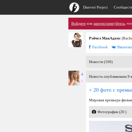
Danveri Project
Сообщест
Войдите
или
зарегистрируйтесь
, чт
Рэйчел МакАдамс
(Rach
Facebook
Вконтак
Новости (100)
Новость опубликована 9 я
+ 20 фото с премь
Мировая премьера фильма
Фотографии (20 )