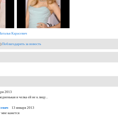
Наталья Карасевич
0)
Поблагодарить за новость
аря 2013
едненькая и челка ей не к лицу...
севич
13 января 2013
т мне кажется