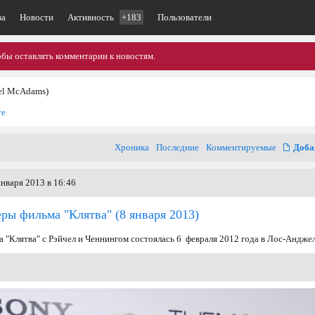
ва
Новости
Активность
+183
Пользователи
обы оставлять комментарии к новостям.
el McAdams)
те
Хроника
Последние
Комментируемые
Доба
нваря 2013 в 16:46
еры фильма "Клятва"
(8 января 2013)
 "Клятва" с Рэйчел и Ченнингом состоялась 6 февраля 2012 года в Лос-Андже