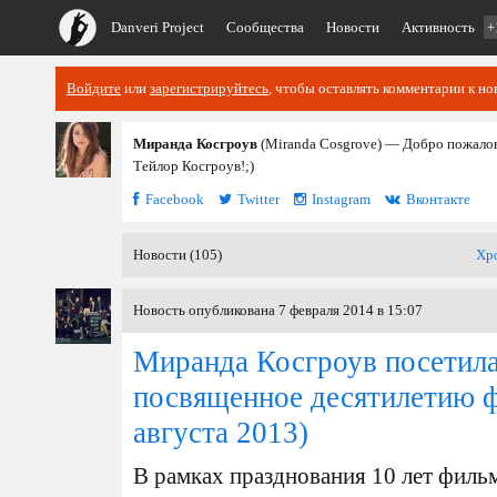
Danveri Project
Сообщества
Новости
Активность
+
Войдите
или
зарегистрируйтесь
, чтобы оставлять комментарии к но
Миранда Косгроув
(Miranda Cosgrove) — Добро пожалов
Тейлор Косгроув!;)
Facebook
Twitter
Instagram
Вконтакте
Новости (105)
Хр
Новость опубликована 7 февраля 2014 в 15:07
Миранда Косгроув посетил
посвященное десятилетию 
августа 2013)
В рамках празднования 10 лет филь