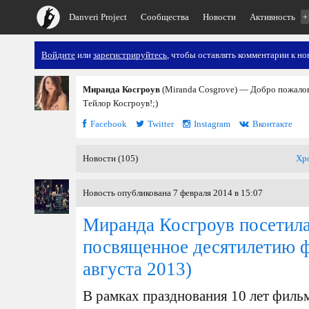
Danveri Project
Сообщества
Новости
Активность
+
Войдите
или
зарегистрируйтесь
, чтобы оставлять комментарии к но
Миранда Косгроув
(Miranda Cosgrove) — Добро пожалов
Тейлор Косгроув!;)
Facebook
Twitter
Instagram
Вконтакте
Новости (105)
Хр
Новость опубликована 7 февраля 2014 в 15:07
Миранда Косгроув посетил
посвященное десятилетию 
августа 2013)
В рамках празднования 10 лет филь