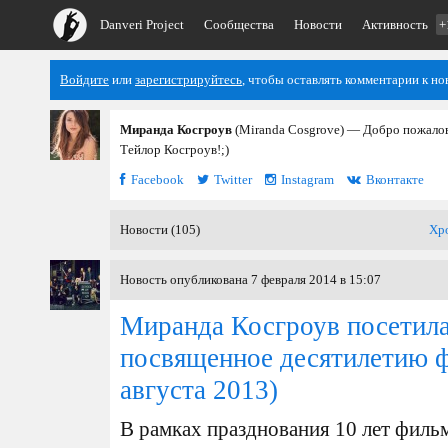
Danveri Project
Сообщества
Новости
Активность
+
Войдите
или
зарегистрируйтесь
, чтобы оставлять комментарии к но
Миранда Косгроув
(Miranda Cosgrove) — Добро пожалов
Тейлор Косгроув!;)
Facebook
Twitter
Instagram
Вконтакте
Новости (105)
Хр
Новость опубликована 7 февраля 2014 в 15:07
Миранда Косгроув посетил
посвященное десятилетию 
августа 2013)
В рамках празднования 10 лет филь