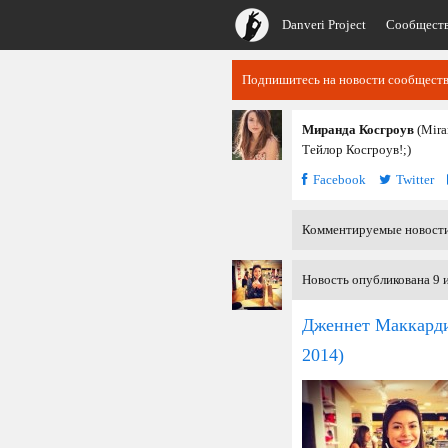
Danveri Project
Сообщест
Подпишитесь на новости сообщества
Миранда Косгроув
(Mira
Тейлор Косгроув!;)
Facebook
Twitter
Комментируемые новост
Новость опубликована 9 
Дженнет Маккарди
2014)