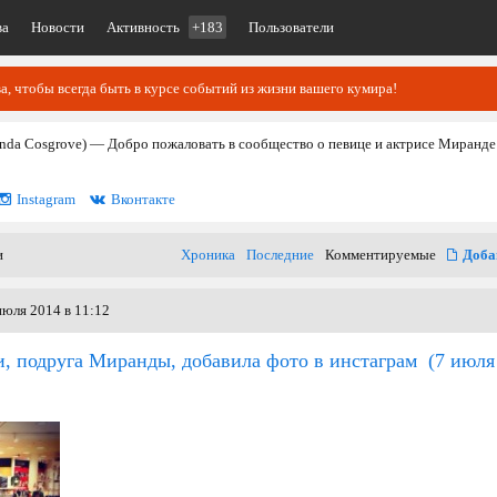
ва
Новости
Активность
+183
Пользователи
, чтобы всегда быть в курсе событий из жизни вашего кумира!
nda Cosgrove) — Добро пожаловать в сообщество о певице и актрисе Миранде
Instagram
Вконтакте
и
Хроника
Последние
Комментируемые
Доба
июля 2014 в 11:12
, подруга Миранды, добавила фото в инстаграм
(7 июля