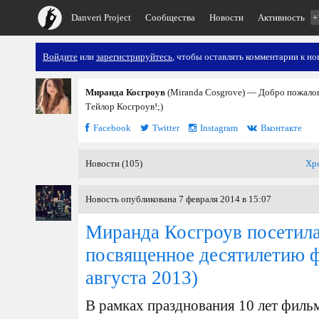
Danveri Project
Сообщества
Новости
Активность
+
Войдите
или
зарегистрируйтесь
, чтобы оставлять комментарии к но
Миранда Косгроув
(Miranda Cosgrove) — Добро пожалов
Тейлор Косгроув!;)
Facebook
Twitter
Instagram
Вконтакте
Новости (105)
Хр
Новость опубликована 7 февраля 2014 в 15:07
Миранда Косгроув посетил
посвященное десятилетию 
августа 2013)
В рамках празднования 10 лет филь