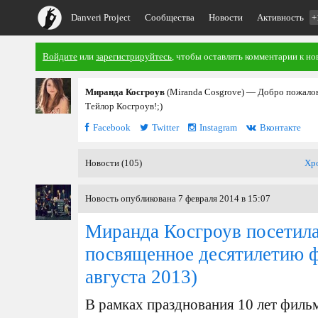
Danveri Project
Сообщества
Новости
Активность
+
Войдите
или
зарегистрируйтесь
, чтобы оставлять комментарии к но
Миранда Косгроув
(Miranda Cosgrove) — Добро пожалов
Тейлор Косгроув!;)
Facebook
Twitter
Instagram
Вконтакте
Новости (105)
Хр
Новость опубликована 7 февраля 2014 в 15:07
Миранда Косгроув посетил
посвященное десятилетию 
августа 2013)
В рамках празднования 10 лет филь