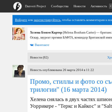
Danveri Project
Сообщества
Новости
Активность
+
Войдите
или
зарегистрируйтесь
, чтобы оставлять комментарии к но
Хелена Бонэм Картер
(Helena Bonham Carter) — британс
Оскар, лауреат премии БАФТА, командор Британской имп
Вконтакте
Новости (92)
Хр
Новость опубликована 26 марта 2014 в 11:22
Промо, стиллы и фото со с
трилогии"
(16 марта 2014)
Хелена снялась в двух частях шпио
Уоррикере - "Теркс и Кайкос" и "Salti