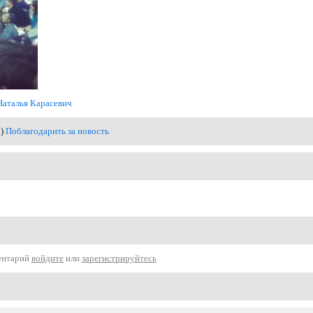
Наталья Карасевич
0)
Поблагодарить за новость
ентарий
войдите
или
зарегистрируйтесь