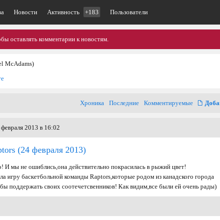
ва
Новости
Активность
+183
Пользователи
обы оставлять комментарии к новостям.
el McAdams)
те
Хроника
Последние
Комментируемые
Доба
 февраля 2013 в 16:02
tors
(24 февраля 2013)
о! И мы не ошиблись,она действительно покрасилась в рыжий цвет!
ла игру баскетбольной команды Raptors,которые родом из канадского города
бы поддержать своих соотечетсвенников! Как видим,все были ей очень рады)