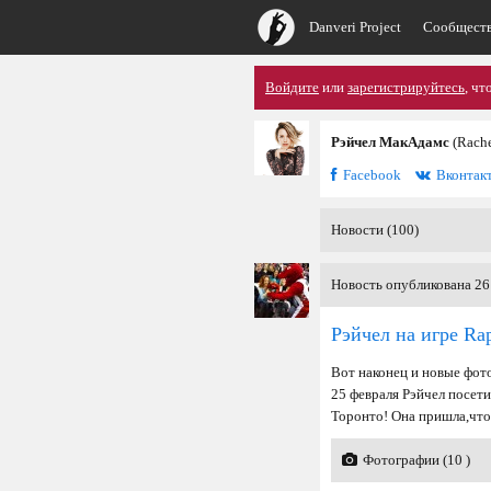
Danveri Project
Сообщест
Войдите
или
зарегистрируйтесь
, чт
Рэйчел МакАдамс
(Rach
Facebook
Вконтак
Новости (100)
Новость опубликована 26
Рэйчел на игре Rap
Вот наконец и новые фот
25 февраля Рэйчел посети
Торонто! Она пришла,что
Фотографии (10 )