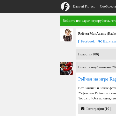
Danveri Project
Сообщест
Войдите
или
зарегистрируйтесь
, чт
Рэйчел МакАдамс
(Rach
Facebook
Вконтак
Новости (100)
Новость опубликована 26
Рэйчел на игре Rap
Вот наконец и новые фот
25 февраля Рэйчел посети
Торонто! Она пришла,что
Фотографии (10 )