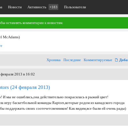
ва
Новости
Активность
+183
Пользователи
обы оставлять комментарии к новостям.
el McAdams)
те
Хроника
Последние
Комментируемые
Доба
 февраля 2013 в 16:02
tors
(24 февраля 2013)
о! И мы не ошиблись,она действительно покрасилась в рыжий цвет!
ла игру баскетбольной команды Raptors,которые родом из канадского города
бы поддержать своих соотечетсвенников! Как видим,все были ей очень рады)