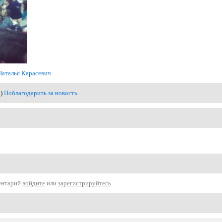
Наталья Карасевич
0)
Поблагодарить за новость
ентарий
войдите
или
зарегистрируйтесь