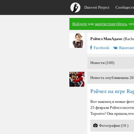
Danveri Project
Сообщест
Войдите
или
зарегистрируйтесь
, чт
Рэйчел МакАдамс
(Rach
Facebook
Вконтак
Новости (100)
Новость опубликована 26
Рэйчел на игре Rap
Вот наконец и новые фот
25 февраля Рэйчел посети
Торонто! Она пришла,что
Фотографии (10 )