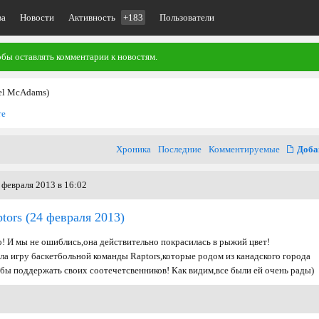
ва
Новости
Активность
+183
Пользователи
обы оставлять комментарии к новостям.
el McAdams)
те
Хроника
Последние
Комментируемые
Доба
 февраля 2013 в 16:02
tors
(24 февраля 2013)
о! И мы не ошиблись,она действительно покрасилась в рыжий цвет!
ла игру баскетбольной команды Raptors,которые родом из канадского города
бы поддержать своих соотечетсвенников! Как видим,все были ей очень рады)