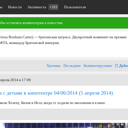
ва
Новости
Активность
+183
Пользователи
обы оставлять комментарии к новостям.
elena Bonham Carter) — британская актриса. Двукратный номинант на премию
АФТА, командор Британской империи.
Хроника
Последние
Комментируемые
Доба
преля 2014 в 17:09
 с детьми в кинотеатре 04/06/2014
(5 апреля 2014)
ли Хелену, Билли и Нелл, когда те ходили по магазинам и в кино