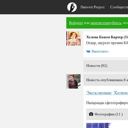
Danveri Project
Сообщест
Войдите
или
зарегистрируйтесь
, чт
Хелена Бонэм Картер
(H
Оскар, лауреат премии Б
Вконтакте
Новости (92)
Новость опубликована 8 а
Эксклюзив: Хелена
Папарацци сфотографирова
Фотографии (11 )