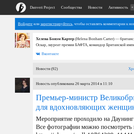
Danveri Project
Сообщества
Новости
Активность
+
Войдите
или
зарегистрируйтесь
, чтобы оставлять комментарии к но
Хелена Бонэм Картер
(Helena Bonham Carter) — британс
Оскар, лауреат премии БАФТА, командор Британской имп
Вконтакте
Новости (92)
Хр
Новость опубликована 26 марта 2014 в 11:10
Премьер-министр Великобр
для вдохновляющих женщи
Мероприятие проходило на Даунинг
Все фотографии можно посмотреть в