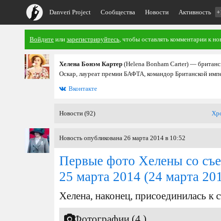
Danveri Project
Сообщества
Новости
Активность
+
Войдите
или
зарегистрируйтесь
, чтобы оставлять комментарии к но
Хелена Бонэм Картер
(Helena Bonham Carter) — британс
Оскар, лауреат премии БАФТА, командор Британской имп
Вконтакте
Новости (92)
Хр
Новость опубликована 26 марта 2014 в 10:52
Первые фото Хелены со съем
25 марта 2014
(24 марта 20
Хелена, наконец, присоединилась к
Фотографии (4 )