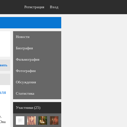
Регистрация
Вход
Новости
Биография
Фильмография
вить
Фотографии
Обсуждения
аля
Статистика
Участники (25)
,
 Она