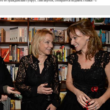
что её гражданский супруг, Тим Бертон, собирается поднять ставки? ©