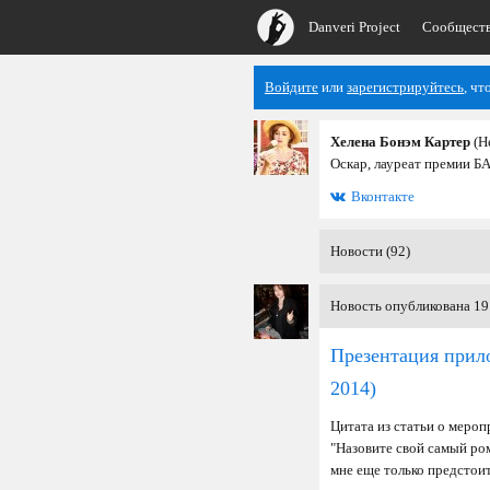
Danveri Project
Сообщест
Войдите
или
зарегистрируйтесь
, чт
Хелена Бонэм Картер
(H
Оскар, лауреат премии Б
Вконтакте
Новости (92)
Новость опубликована 19
Презентация прило
2014)
Цитата из статьи о мероп
"Назовите свой самый ром
мне еще только предстоит 