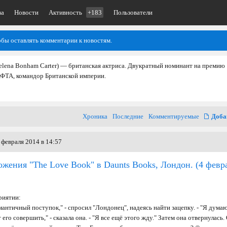
ва
Новости
Активность
+183
Пользователи
обы оставлять комментарии к новостям.
elena Bonham Carter) — британская актриса. Двукратный номинант на премию
АФТА, командор Британской империи.
Хроника
Последние
Комментируемые
Доба
 февраля 2014 в 14:57
жения "The Love Book" в Daunts Books, Лондон.
(4 февр
риятии:
античный поступок," - спросил "Лондонец", надеясь найти зацепку. - "Я думаю
его совершить," - сказала она. - "Я все ещё этого жду." Затем она отвернулась.