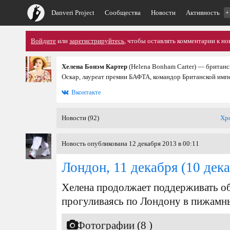
Danveri Project
Сообщества
Новости
Активность
+
Войдите
или
зарегистрируйтесь
, чтобы оставлять комментарии к но
Хелена Бонэм Картер
(Helena Bonham Carter) — британс
Оскар, лауреат премии БАФТА, командор Британской имп
Вконтакте
Новости (92)
Хр
Новость опубликована 12 декабря 2013 в 00:11
Лондон, 11 декабря
(10 дека
Хелена продолжает поддерживать о
прогуливаясь по Лондону в пижамн
Фотографии (8 )