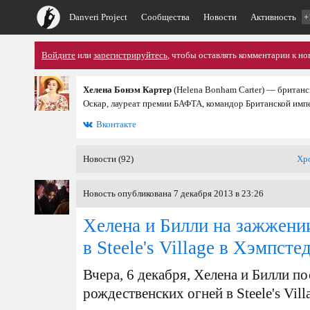
Danveri Project
Сообщества
Новости
Активность
+
Войдите
или
зарегистрируйтесь
, чтобы оставлять комментарии к но
Хелена Бонэм Картер
(Helena Bonham Carter) — британс
Оскар, лауреат премии БАФТА, командор Британской имп
Вконтакте
Новости (92)
Хр
Новость опубликована 7 декабря 2013 в 23:26
Хелена и Билли на зажжени
в Steele's Village в Хэмпсте
Вчера, 6 декабря, Хелена и Билли п
рождественских огней в Steele's Vil