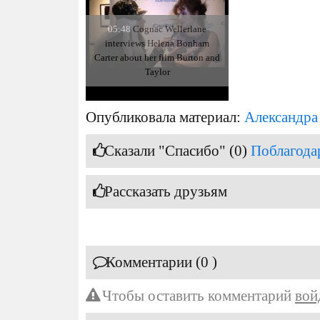
05:48
Cognac Wellerlane
interviews Helena Bonham
Carter about her film Burton and
Taylor
Опубликовала материал:
Александра
Сказали "Спасибо" (0)
Поблагода
Рассказать друзьям
Комментарии (0 )
Чтобы оставить комментарий
вой