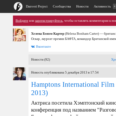
Danveri Project
Сообщества
Новости
Активность
+
Войдите
или
зарегистрируйтесь
, чтобы оставлять комментарии к но
Хелена Бонэм Картер
(Helena Bonham Carter) — британс
Оскар, лауреат премии БАФТА, командор Британской имп
Вконтакте
Новости (92)
Хр
Новость опубликована 5 декабря 2013 в 17:54
Hamptons International Film 
2013)
Актриса посетила Хэмптонский кино
конференция под названием "Разгов