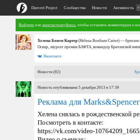
Danveri Project
Сообщества
Новости
Активность
+
Войдите
или
зарегистрируйтесь
, чтобы оставлять комментарии к но
Хелена Бонэм Картер
(Helena Bonham Carter) — британс
Оскар, лауреат премии БАФТА, командор Британской имп
Вконтакте
Новости (92)
Хр
Новость опубликована 5 декабря 2013 в 17:39
Реклама для Marks&Spencer
Хелена снялась в рождественской р
Посмотреть в контакте:
https://vk.com/video-10764209_166
Видео о съемках: