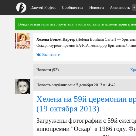
Danveri Project
Сообщества
Новости
Активность
+
Войдите
или
зарегистрируйтесь
, чтобы оставлять комментарии к но
Хелена Бонэм Картер
(Helena Bonham Carter) — британс
Оскар, лауреат премии БАФТА, командор Британской имп
Вконтакте
Новости (92)
Хр
Новость опубликована 5 декабря 2013 в 14:42
Хелена на 59й церемонии в
(19 октября 2013)
Загружены фотографии с 59й ежего
кинопремии "Оскар" в 1986 году. Фи