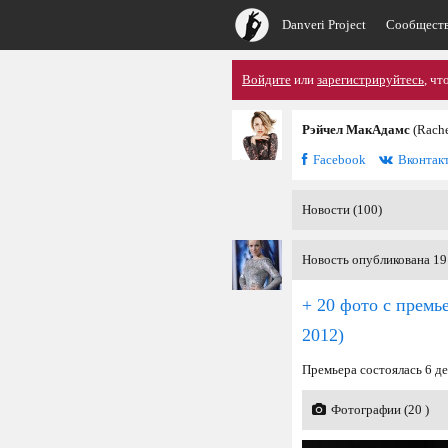
Danveri Project
Сообщест
Войдите
или
зарегистрируйтесь
, чт
Рэйчел МакАдамс
(Rach
Facebook
Вконтак
Новости (100)
Новость опубликована 19
+ 20 фото с премь
2012)
Премьера состоялась 6 д
Фотографии (20 )