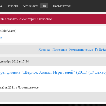
ва
Новости
Активность
+183
Пользователи
обы оставлять комментарии к новостям.
el McAdams)
те
Хроника
Последние
Комментируемые
Доба
 декабря 2012 в 17:34
еры фильма "Шерлок Холмс: Игра теней" (2011)
(17 декаб
екабря 2011 в Лос-Анджелесе