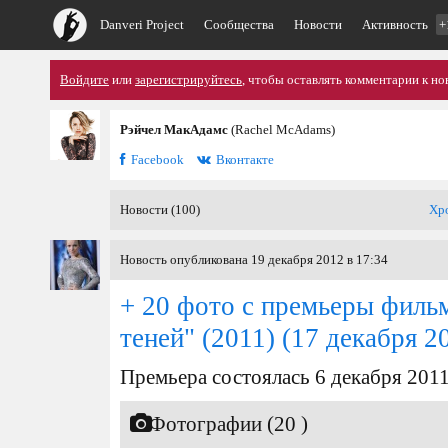
Danveri Project
Сообщества
Новости
Активность
+
Войдите
или
зарегистрируйтесь
, чтобы оставлять комментарии к но
Рэйчел МакАдамс
(Rachel McAdams)
Facebook
Вконтакте
Новости (100)
Хр
Новость опубликована 19 декабря 2012 в 17:34
+ 20 фото с премьеры филь
теней" (2011)
(17 декабря 2
Премьера состоялась 6 декабря 201
Фотографии (20 )