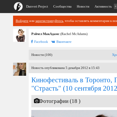
Danveri Project
Сообщества
Новости
Активность
+
Войдите
или
зарегистрируйтесь
, чтобы оставлять комментарии к но
Рэйчел МакАдамс
(Rachel McAdams)
Facebook
Вконтакте
Новости (100)
Хр
Новость опубликована 5 декабря 2012 в 15:43
Кинофестиваль в Торонто, 
"Страсть"
(10 сентября 2012
Фотографии (18 )