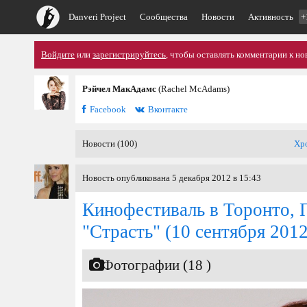
Danveri Project
Сообщества
Новости
Активность
+
Войдите
или
зарегистрируйтесь
, чтобы оставлять комментарии к но
Рэйчел МакАдамс
(Rachel McAdams)
Facebook
Вконтакте
Новости (100)
Хр
Новость опубликована 5 декабря 2012 в 15:43
Кинофестиваль в Торонто, 
"Страсть"
(10 сентября 2012
Фотографии (18 )