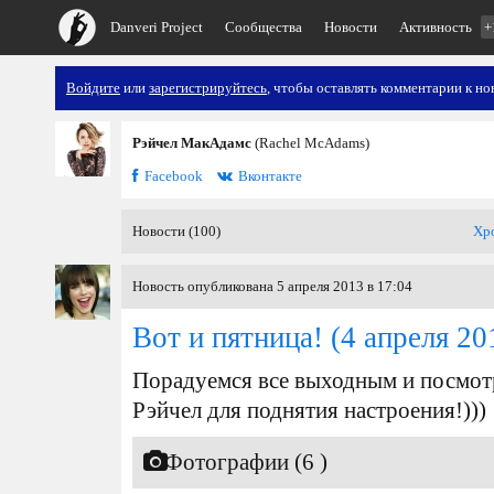
Danveri Project
Сообщества
Новости
Активность
+
Войдите
или
зарегистрируйтесь
, чтобы оставлять комментарии к но
Рэйчел МакАдамс
(Rachel McAdams)
Facebook
Вконтакте
Новости (100)
Хр
Новость опубликована 5 апреля 2013 в 17:04
Вот и пятница!
(4 апреля 20
Порадуемся все выходным и посмо
Рэйчел для поднятия настроения!)))
Фотографии (6 )