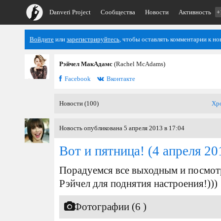
Danveri Project
Сообщества
Новости
Активность
+
Войдите
или
зарегистрируйтесь
, чтобы оставлять комментарии к но
Рэйчел МакАдамс
(Rachel McAdams)
Facebook
Вконтакте
Новости (100)
Хр
Новость опубликована 5 апреля 2013 в 17:04
Вот и пятница!
(4 апреля 20
Порадуемся все выходным и посмо
Рэйчел для поднятия настроения!)))
Фотографии (6 )