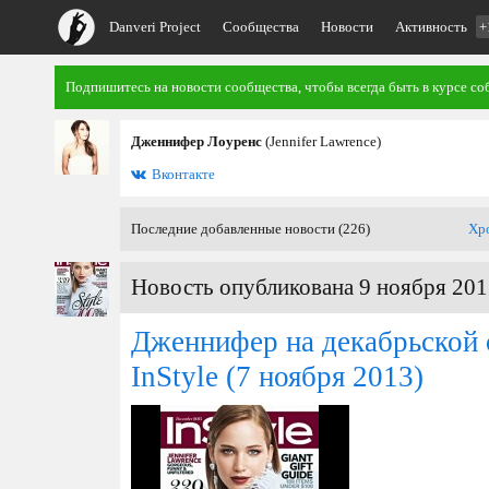
Danveri Project
Сообщества
Новости
Активность
+
Подпишитесь на новости сообщества, чтобы всегда быть в курсе со
Дженнифер Лоуренс
(Jennifer Lawrence)
Вконтакте
Последние добавленные новости (226)
Хр
Новость опубликована 9 ноября 201
Дженнифер на декабрьской
InStyle
(7 ноября 2013)