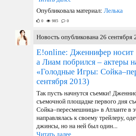
Опубликовала материал:
Лелька
0
985
0
Новость опубликована 26 сентября 
E!online: Дженнифер носит
а Лиам побрился – актеры 
«Голодные Игры: Сойка–п
сентября 2013)
Так пусть начнутся съемки! Дженни
съемочной площадке первого дня с
Сойка–пересмешница» в Атланте в э
направлялась к своему трейлеру, од
джинсы, но на ней был один...
Читать далее