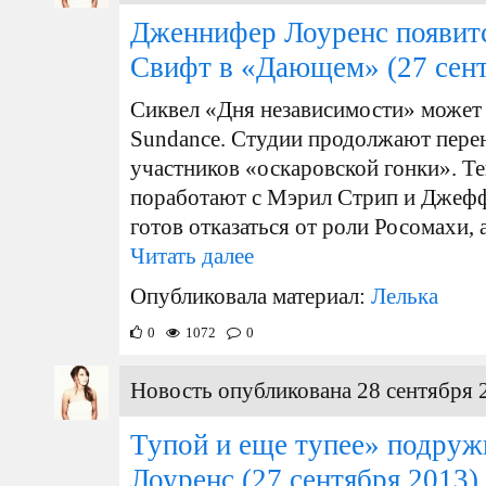
Дженнифер Лоуренс появитс
Свифт в «Дающем»
(27 сен
Сиквел «Дня независимости» может 
Sundance. Студии продолжают пере
участников «оскаровской гонки». Т
поработают с Мэрил Стрип и Джеф
готов отказаться от роли Росомахи, а
Читать далее
Опубликовала материал:
Лелька
0
1072
0
Новость опубликована 28 сентября 
Тупой и еще тупее» подруж
Лоуренс
(27 сентября 2013)