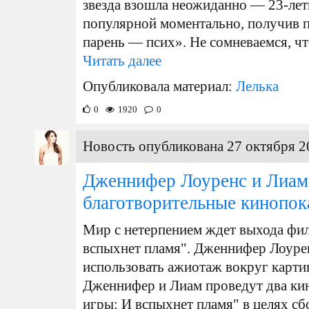
звезда взошла неожиданно — 23-ле
популярной моментально, получив 
парень — псих». Не сомневаемся, что
Читать далее
Опубликовала материал:
Лелька
0
1920
0
Новость опубликована 27 октября 2
Дженнифер Лоуренс и Лиам
благотворительные кинопок
Мир с нетерпением ждет выхода фи
вспыхнет пламя". Дженнифер Лоуре
использовать ажиотаж вокруг карти
Дженнифер и Лиам проведут два ки
игры: И вспыхнет пламя" в целях сбо