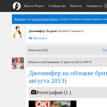
Danveri Project
Сообщества
Новости
Активность
+
Войдите
или
зарегистрируйтесь
, чтобы оставлять комментарии к но
Дженнифер Лоуренс
(Jennifer Lawrence)
Вконтакте
Новости (226)
Хр
Новость опубликована 12 августа 2013 в 09:47
Дженнифер на обложке брит
августа 2013)
Фотографии (1 )