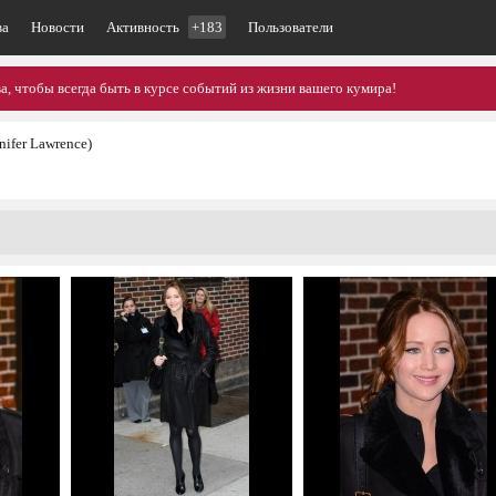
ва
Новости
Активность
+183
Пользователи
, чтобы всегда быть в курсе событий из жизни вашего кумира!
nifer Lawrence)