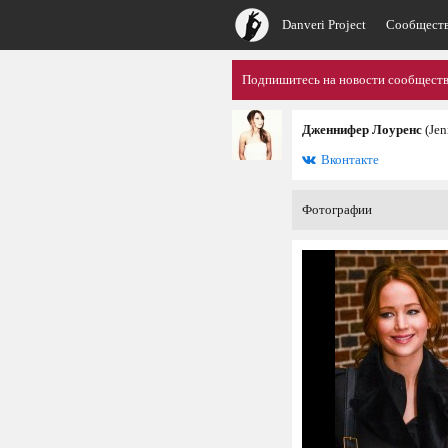
Danveri Project
Сообщест
Подпишитесь на новости сообщества
Дженнифер Лоуренс
(Jen
Вконтакте
Фотографии