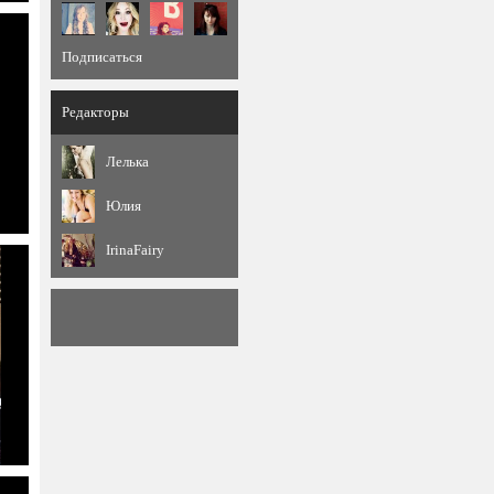
Подписаться
Редакторы
Лелька
Юлия
IrinaFairy