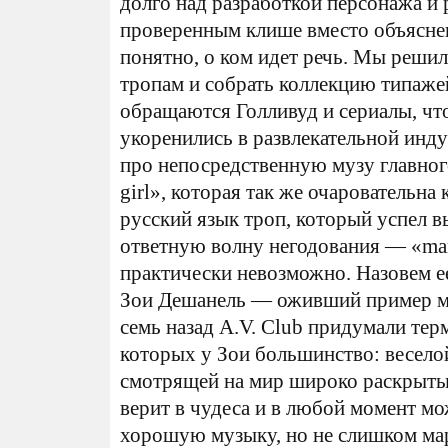
долго над разработкой персонажа и
проверенным клише вместо объяснен
понятно, о ком идет речь. Мы реши
тропам и собрать коллекцию типаже
обращаются Голливуд и сериалы, чт
укоренились в развлекательной инд
про непосредственную музу главного
girl», которая так же очаровательна
русский язык троп, который успел в
ответную волну негодования — «mani
практически невозможно. Назовем ее
Зои Дешанель — оживший пример ми
семь назад A.V. Club придумали тер
которых у Зои большинство: весело
смотрящей на мир широко раскрытым
верит в чудеса и в любой момент мо
хорошую музыку, но не слишком мар