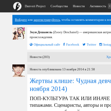
Danveri Project
Сообщества
Новости
Активность
+
Войдите
или
зарегистрируйтесь
, чтобы оставлять комментарии к но
Зоуи Дешанель
(Zooey Deschanel) — американская актри
происхождения.
Официальный сайт
Facebook
Twitter
Insta
Новости (203)
Хр
Новость опубликована 13 ноября 2014 в 21:58
Жертвы клише: Чудная девч
ноября 2014)
ПОП-КУЛЬТУРА ТАК ИЛИ ИНАЧЕ о
типажами. Сценаристы, авторы и пр