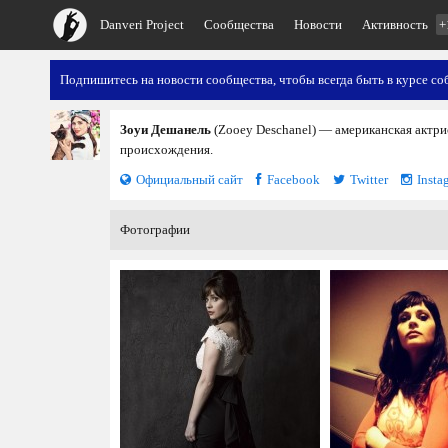
Danveri Project
Сообщества
Новости
Активность
+
Подпишитесь на новости сообщества, чтобы всегда быть в курсе со
Зоуи Дешанель
(Zooey Deschanel) — американская актри
происхождения.
Официальный сайт
Facebook
Twitter
Insta
Фотографии