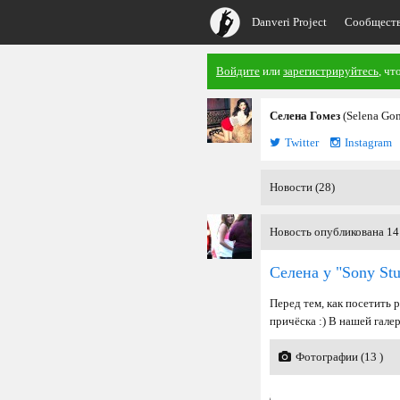
Danveri Project
Сообщест
Войдите
или
зарегистрируйтесь
, чт
Селена Гомез
(Selena Go
Twitter
Instagram
Новости (28)
Новость опубликована 14 
Селена у "Sony St
Перед тем, как посетить 
причёска :) В нашей гале
Фотографии (13 )