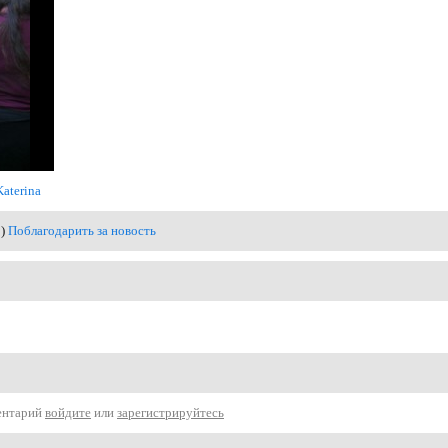
Katerina
0)
Поблагодарить за новость
ентарий
войдите
или
зарегистрируйтесь