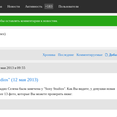
ва
Новости
Активность
+183
Пользователи
обы оставлять комментарии к новостям.
mez)
Хроника
Последние
Комментируемые
Доба
мая 2013 в 09:55
udios"
(12 мая 2013)
радио Селена была замечена у "Sony Studios". Как Вы видите, у девушки новая
рее 13 фото, которые Вы можете проверить ниже: