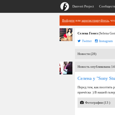
Danveri Project
Сообщест
Войдите
или
зарегистрируйтесь
, чт
Селена Гомез
(Selena Go
Twitter
Instagram
Новости (28)
Новость опубликована 14 
Селена у "Sony St
Перед тем, как посетить 
причёска :) В нашей гале
Фотографии (13 )