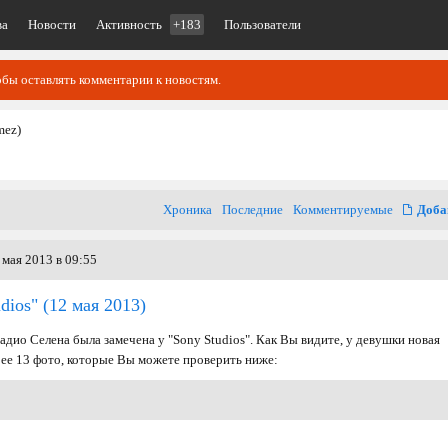
ва
Новости
Активность
+183
Пользователи
обы оставлять комментарии к новостям.
mez)
Хроника
Последние
Комментируемые
Доба
мая 2013 в 09:55
udios"
(12 мая 2013)
радио Селена была замечена у "Sony Studios". Как Вы видите, у девушки новая
рее 13 фото, которые Вы можете проверить ниже: