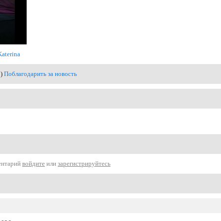
Katerina
0)
Поблагодарить за новость
ентарий
войдите
или
зарегистрируйтесь