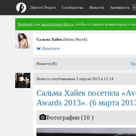
Danveri Project
Сообщества
Новости
Активность
+
Войдите
или
зарегистрируйтесь
, чтобы оставлять комментарии к но
Сальма Хайек
(Salma Hayek)
Вконтакте
Новости (8)
Хр
Новость опубликована 2 апреля 2013 в 11:24
Сальма Хайек посетила «Av
Awards 2013».
(6 марта 201
Фотографии (10 )