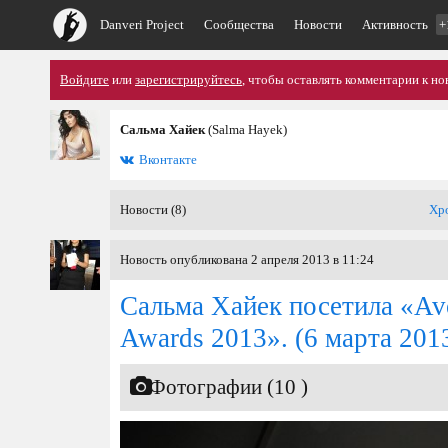
Danveri Project
Сообщества
Новости
Активность
+
Войдите
или
зарегистрируйтесь
, чтобы оставлять комментарии к но
Сальма Хайек
(Salma Hayek)
Вконтакте
Новости (8)
Хр
Новость опубликована 2 апреля 2013 в 11:24
Сальма Хайек посетила «Av
Awards 2013».
(6 марта 201
Фотографии (10 )