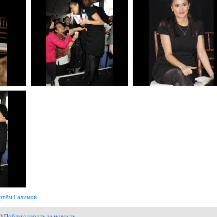
ртём Галимов
0)
Поблагодарить за новость