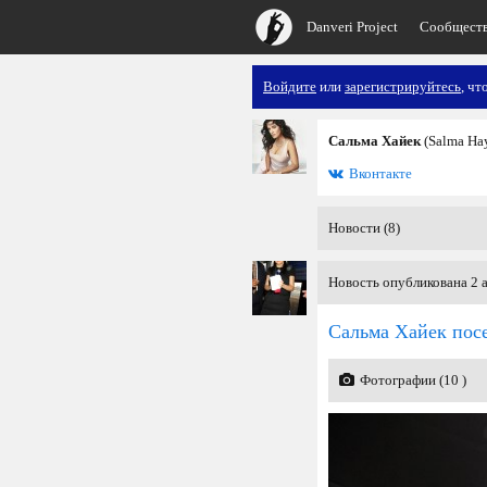
Danveri Project
Сообщест
Войдите
или
зарегистрируйтесь
, чт
Сальма Хайек
(Salma Ha
Вконтакте
Новости (8)
Новость опубликована 2 а
Сальма Хайек посе
Фотографии (10 )