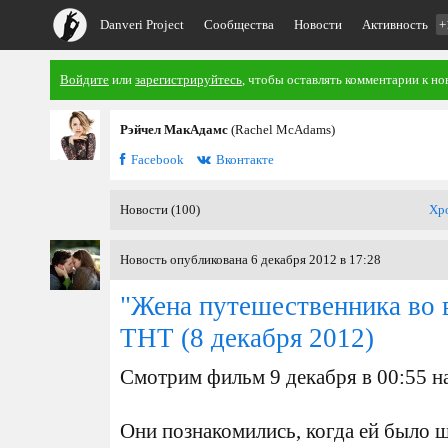
Danveri Project
Сообщества
Новости
Активность
+
Войдите
или
зарегистрируйтесь
, чтобы оставлять комментарии к но
Рэйчел МакАдамс
(Rachel McAdams)
Facebook
Вконтакте
Новости (100)
Хр
Новость опубликована 6 декабря 2012 в 17:28
"Жена путешественника во 
ТНТ
(8 декабря 2012)
Смотрим фильм 9 декабря в 00:55 н
Они познакомились, когда ей было ш