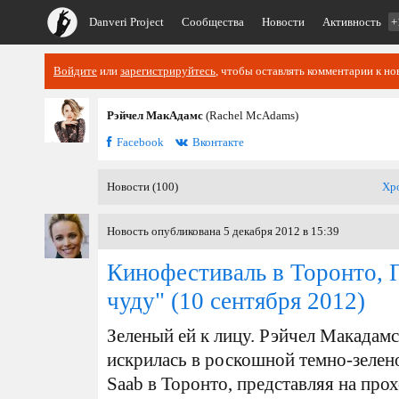
Danveri Project
Сообщества
Новости
Активность
+
Войдите
или
зарегистрируйтесь
, чтобы оставлять комментарии к но
Рэйчел МакАдамс
(Rachel McAdams)
Facebook
Вконтакте
Новости (100)
Хр
Новость опубликована 5 декабря 2012 в 15:39
Кинофестиваль в Торонто, 
чуду"
(10 сентября 2012)
Зеленый ей к лицу. Рэйчел Макадамс
искрилась в роскошной темно-зелено
Saab в Торонто, представляя на про