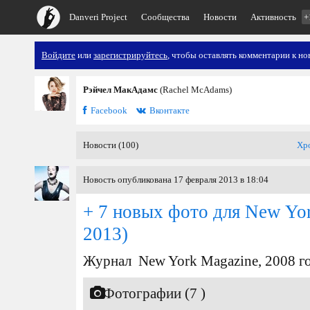
Danveri Project
Сообщества
Новости
Активность
+
Войдите
или
зарегистрируйтесь
, чтобы оставлять комментарии к но
Рэйчел МакАдамс
(Rachel McAdams)
Facebook
Вконтакте
Новости (100)
Хр
Новость опубликована 17 февраля 2013 в 18:04
+ 7 новых фото для New Yo
2013)
Журнал New York Magazine, 2008 г
Фотографии (7 )