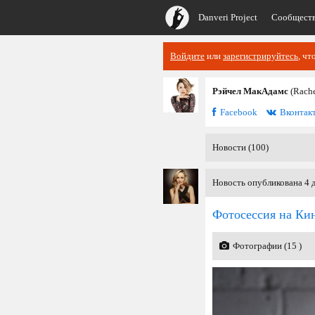
Danveri Project
Сообщест
Войдите
или
зарегистрируйтесь
, чт
Рэйчел МакАдамс
(Rach
Facebook
Вконтак
Новости (100)
Новость опубликована 4 д
Фотосессия на Ки
Фотографии (15 )