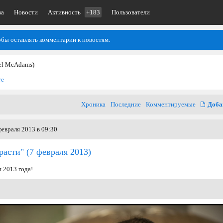
ва
Новости
Активность
+183
Пользователи
обы оставлять комментарии к новостям.
el McAdams)
те
Хроника
Последние
Комментируемые
Доба
евраля 2013 в 09:30
расти"
(7 февраля 2013)
я 2013 года!