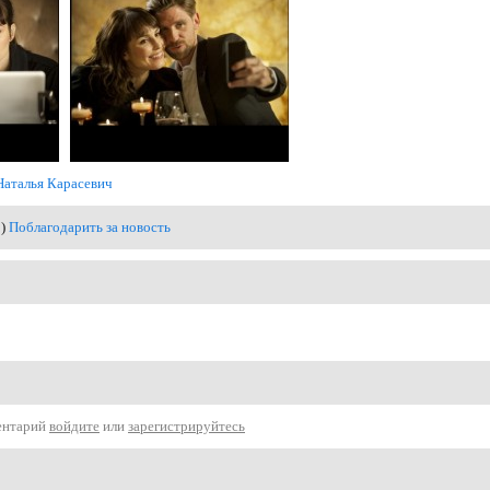
Наталья Карасевич
0)
Поблагодарить за новость
ентарий
войдите
или
зарегистрируйтесь