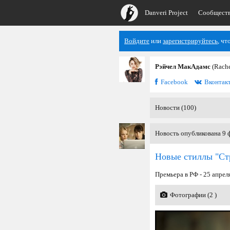
Danveri Project
Сообщест
Войдите
или
зарегистрируйтесь
, чт
Рэйчел МакАдамс
(Rach
Facebook
Вконтак
Новости (100)
Новость опубликована 9 ф
Новые стиллы "Ст
Премьера в РФ - 25 апрел
Фотографии (2 )