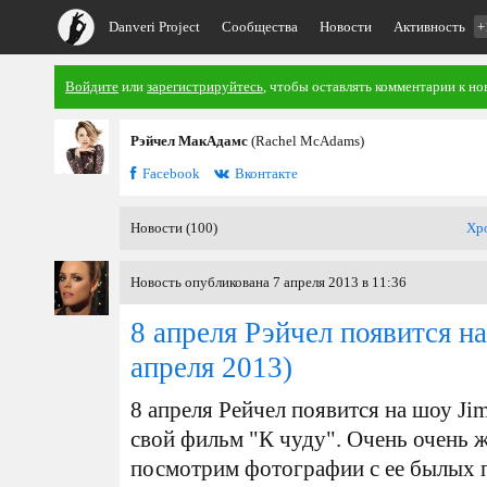
Danveri Project
Сообщества
Новости
Активность
+
Войдите
или
зарегистрируйтесь
, чтобы оставлять комментарии к но
Рэйчел МакАдамс
(Rachel McAdams)
Facebook
Вконтакте
Новости (100)
Хр
Новость опубликована 7 апреля 2013 в 11:36
8 апреля Рэйчел появится 
апреля 2013)
8 апреля Рейчел появится на шоу Ji
свой фильм "К чуду". Очень очень ж
посмотрим фотографии с ее былых 