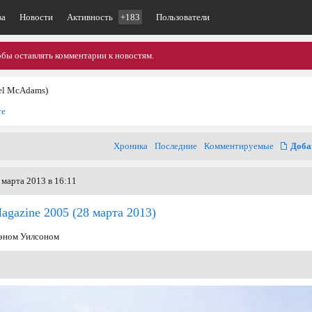
ва
Новости
Активность
+183
Пользователи
обы оставлять комментарии к новостям.
el McAdams)
те
Хроника
Последние
Комментируемые
Доба
 марта 2013 в 16:11
Magazine 2005
(28 марта 2013)
уэном Уилсоном