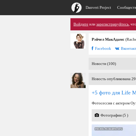
Danveri Project
Сообщест
Войдите
или
зарегистрируйтесь
, чт
Рэйчел МакАдамс
(Rach
Facebook
Вконтак
Новости (100)
Новость опубликована 29
+5 фото для Life 
Фотосессия с актером О
Фотографии (5 )