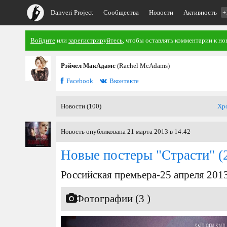
Danveri Project
Сообщества
Новости
Активность
+
Войдите
или
зарегистрируйтесь
, чтобы оставлять комментарии к но
Рэйчел МакАдамс
(Rachel McAdams)
Facebook
Вконтакте
Новости (100)
Хр
Новость опубликована 21 марта 2013 в 14:42
Новые постеры "Страсти"
(
Российская премьера-25 апреля 2013
Фотографии (3 )