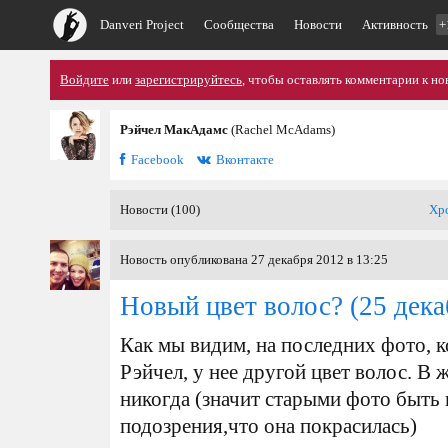
Danveri Project
Сообщества
Новости
Активность
+
Войдите
или
зарегистрируйтесь
, чтобы оставлять комментарии к но
Рэйчел МакАдамс
(Rachel McAdams)
Facebook
Вконтакте
Новости (100)
Хр
Новость опубликована 27 декабря 2012 в 13:25
Новый цвет волос?
(25 дека
Как мы видим, на последних фото, 
Рэйчел, у нее другой цвет волос. В 
никогда (значит старыми фото быть н
подозрения,что она покрасилась)