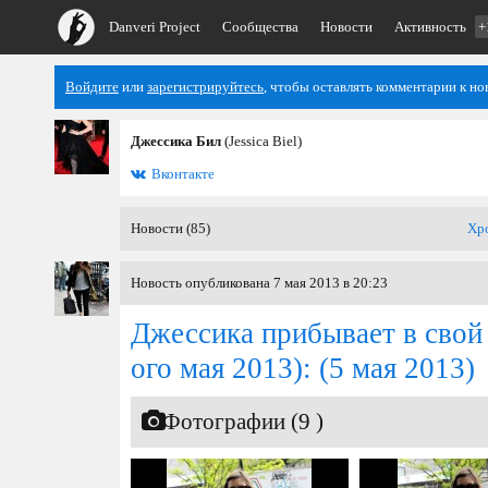
Danveri Project
Сообщества
Новости
Активность
+
Войдите
или
зарегистрируйтесь
, чтобы оставлять комментарии к но
Джессика Бил
(Jessica Biel)
Вконтакте
Новости (85)
Хр
Новость опубликована 7 мая 2013 в 20:23
Джессика прибывает в свой 
ого мая 2013):
(5 мая 2013)
Фотографии (9 )